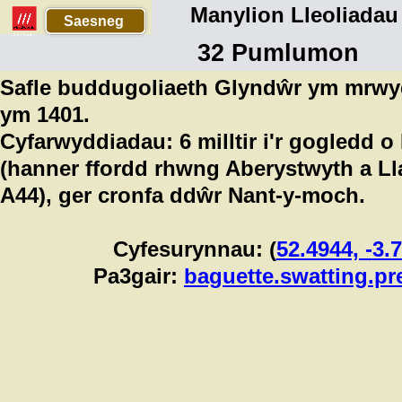
Manylion Lleoliadau
Saesneg
32 Pumlumon
Safle buddugoliaeth Glyndŵr ym mrw
ym 1401.
Cyfarwyddiadau: 6 milltir i'r gogledd 
(hanner ffordd rhwng Aberystwyth a Ll
A44), ger cronfa ddŵr Nant-
y-
moch.
Cyfesurynnau: (
52.4944, -
3.
Pa3gair:
baguette.swatting.pr